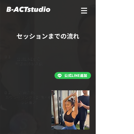
​セッションまでの流れ
０１
公式LINEから
希望日時を送信
０２
ご来店後、
カウンセリング・評価・セ
ッション